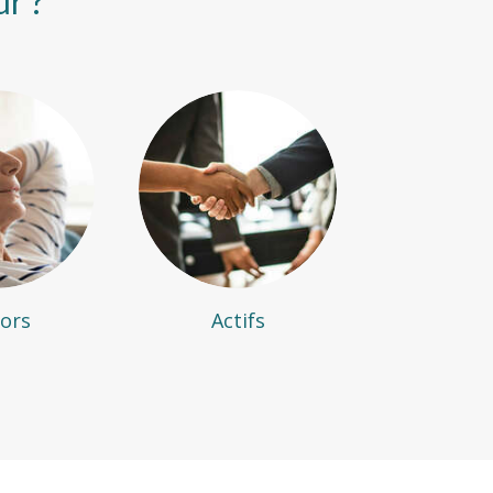
ur ?
iors
Actifs