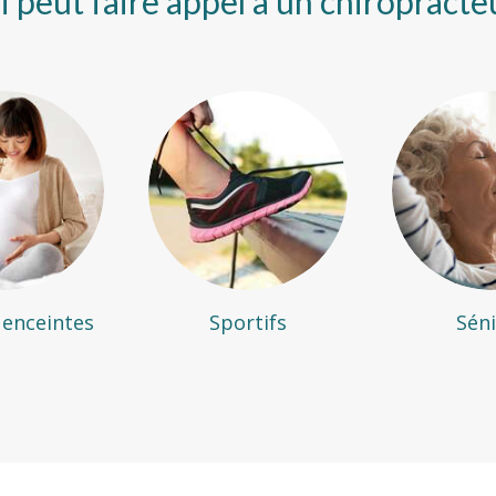
 peut faire appel à un chiropracte
enceintes
Sportifs
Sén